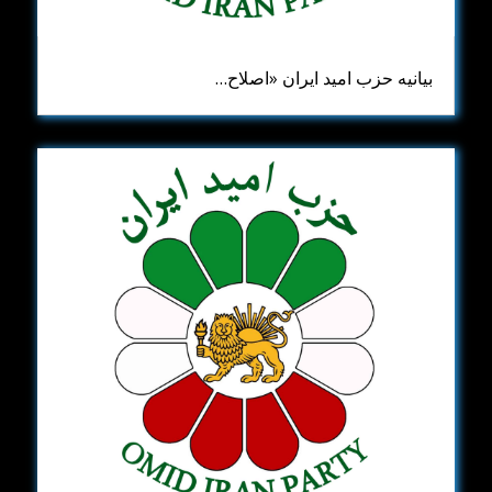
بیانیه حزب امید ایران ​«اصلاح‌…