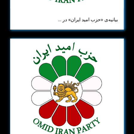
بیانیه‌ی «حزب امید ایران» در …