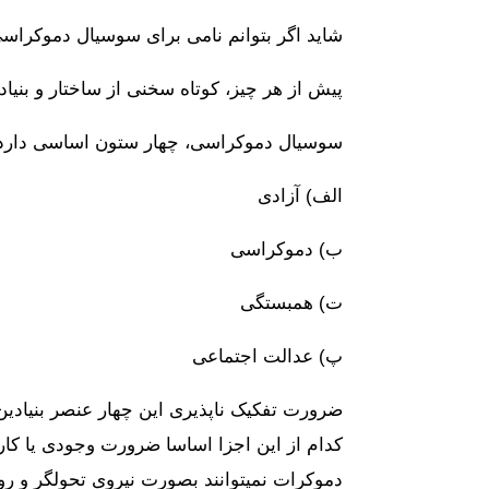
شاید اگر بتوانم نامی برای سوسیال دموکراسی
پیش از هر چیز، کوتاه سخنی از ساختار و بنی
سوسیال دموکراسی، چهار ستون اساسی دارد
الف) آزادی
ب) دموکراسی
ت) همبستگی
پ) عدالت اجتماعی
ضرورت تفکیک ناپذیری این چهار عنصر بنیادین
دموکرات نمیتوانند بصورت نیروی تحول‎گر و رو به جلو در جامعه نقش آفرین باشد.