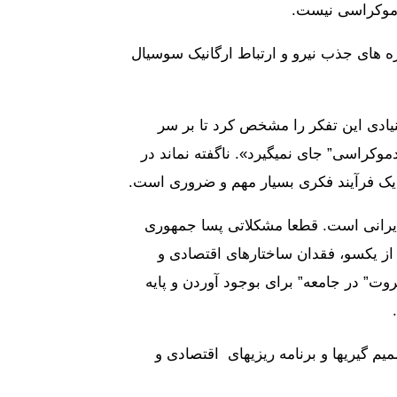
دموکراسی نیست.
 پیشبرد اندیشه “سوسیال دموکراسی”، میباید بصورت فعالانه در تبیین برنامه‎ها و پروژه های جذب نیرو و ارتباط ارگانیک سوسیال
یادی این تفکر را مشخص کرد تا بر سر
کراسی” جای نمیگیرد». ناگفته نماند در
ر یک فرآیند فکری بسیار مهم و ضروری است.
یرانی است. قطعا مشکلاتی پسا جمهوری
از یکسو، فقدان ساختارهای اقتصادی و
ت” در جامعه” برای بوجود آوردن و پایه
یم گیریها و برنامه ریزیهای اقتصادی و