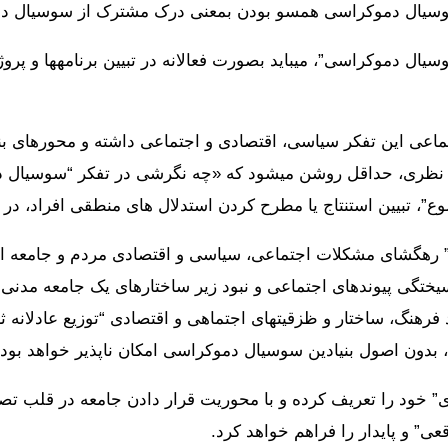
ه سوسیال دموکراسی همسو بودن بمعنی درک مشترک از سوسیال 
از سوی دیگر، در معرفی و
تماعی این تفکر سیاسی، اقتصادی و اجتماعی داشته و محورهای بن
فق نظری، حداقل روشن میشود که «چه نگرشی در تفکر “سوسیال دمو
وع”، تبیین استنتاج یا مطرح کردن استدلال های منطقی افراد، د
 رهگشای مشکلات اجتماعی، سیاسی و اقتصادی مردم و جامعه ا
یختگی پیوندهای اجتماعی و نبود زیر ساختارهای یک جامعه مدنی 
هنگ، ساختار و ظزقیتهای اجتماهی و اقتصادی “توزیع عادلانه ثرو
 بدون اصول بنیادین سوسیال دموکراسی امکان ناپذیر خواهد بود.
ری” خود را تعریف کرده و با محوریت قرار دادن جامعه در قلب تصم
ی” و پایدار را فراهم خواهد کرد.