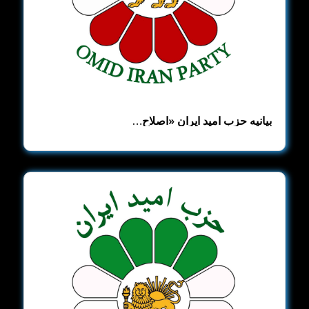
بیانیه حزب امید ایران ​«اصلاح‌…