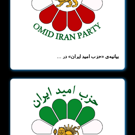
بیانیه‌ی «حزب امید ایران» در …