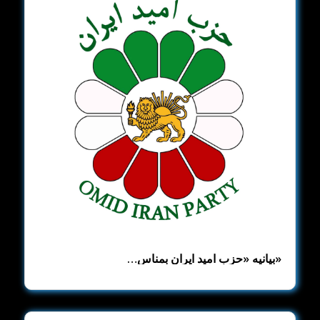
«بیانیه «حزب امید ایران بمناس…