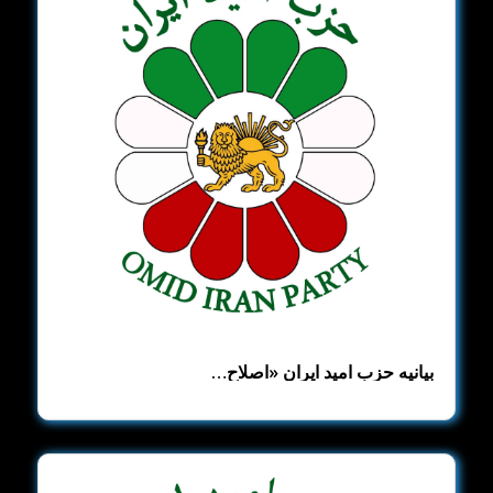
بیانیه حزب امید ایران ​«اصلاح‌…