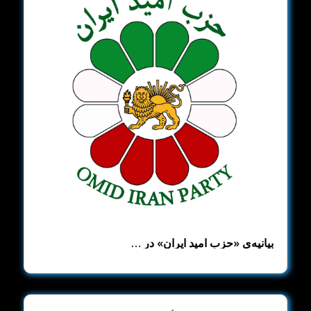
بیانیه‌ی «حزب امید ایران» در …