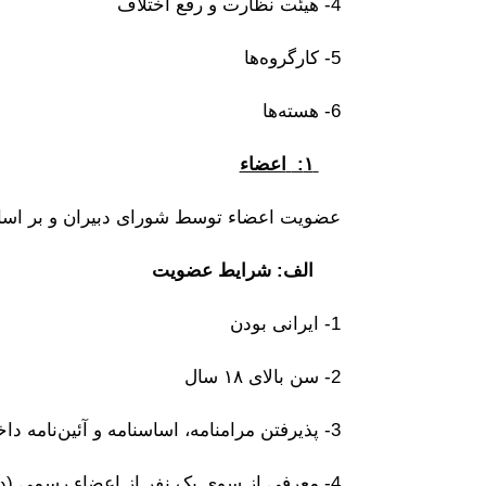
4- هیئت نظارت و رفع اختلاف
5- کارگروه‌ها
6- هسته‌ها
۱
:
اعضاء
عضویت اعضاء توسط شورای دبیران و بر اسا
الف: شرایط عضویت
1- ایرانی بودن
2- سن بالای ۱۸ سال
3- پذیرفتن مرامنامه، اساسنامه و آئین‌نامه داخلی حزب
4- معرفی از سوی یک نفر از اعضاء رسمی (در ۲ سال اول) یا دو نفر (پس از ۲ سال) و تائید کارگروه عضویت.