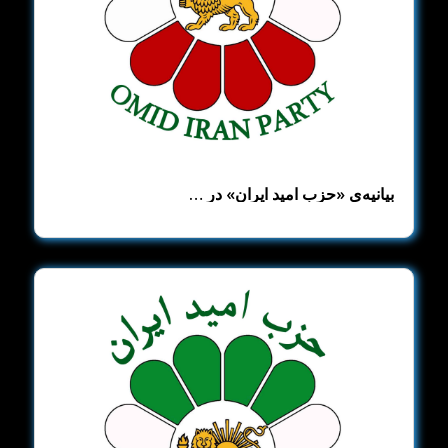
بیانیه‌ی «حزب امید ایران» در …