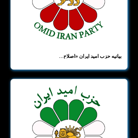
بیانیه حزب امید ایران ​«اصلاح‌…