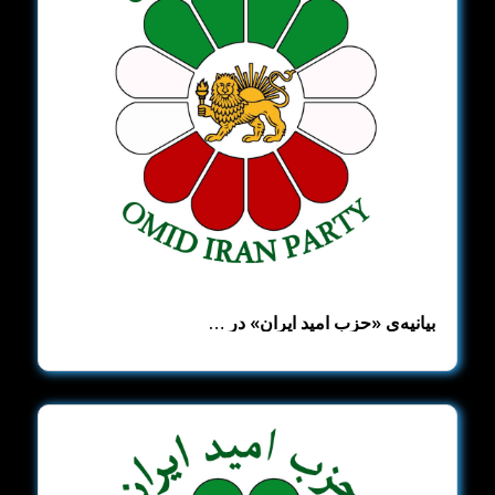
بیانیه‌ی «حزب امید ایران» در …