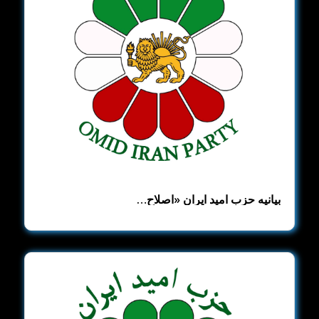
بیانیه حزب امید ایران ​«اصلاح‌…