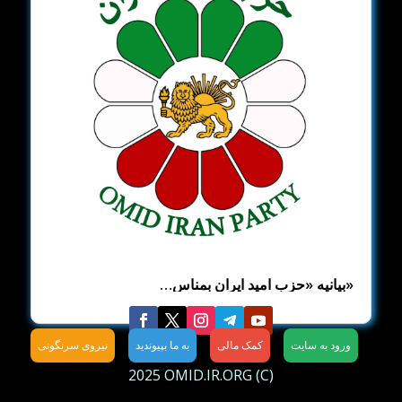
«بیانیه «حزب امید ایران بمناس…
ورود به سایت
کمک مالی
به ما بپیوندید
نیروی سرنگونی
(C) 2025 OMID.IR.ORG