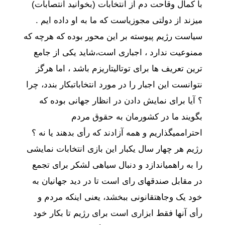
با
کمال
وقاحت
دم
از
انتخابات
(
بخوانید
انتصابات
)
میزند
از
دولتی
مجوزی
است
که
ما
به
او
داده
ایم
.
سیاست
رژیم
پیوسته
بر
این
محور
بوده
که
هرچه
که
ممنوعیت
ندارد
،
اجباری
است،
شاید
یکی
از
جامع
ترین
تعریف
ها
برای
توتالیتاریزم
باشد
،
اما
هرگز
نتوانست
این
اجبار
را
در
مورد
انتخابات
بکار
بندد،
چرا
؟
آیا
برای
نمایش
دادن
در
انظار
جهانی
بوده
که
بگویند
ما
در
کشورمان
به
حقوق
مردم
احترام
میگذاریم
و
همه
آزادند
که
رأی
بدهند
یا
نه
؟
رژیم
هر
چهار
سال
یکبار
این
بازی
انتخابات
نمایشی
را
به
راه
میاندازد
و
دنبال
سیاهی
لشکر
برای
تجمع
در
مقابل
صندقهای
رای
است
تا
در
دید
جهانیان
به
خود
یک
وجاهت
قانونی
ببخشد،
یعنی
اینکه
مردم
و
رأی
آنها
فقط
ابزاری
است
برای
رژیم
تا
بکار
خود