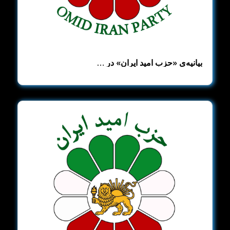
بیانیه‌ی «حزب امید ایران» در …