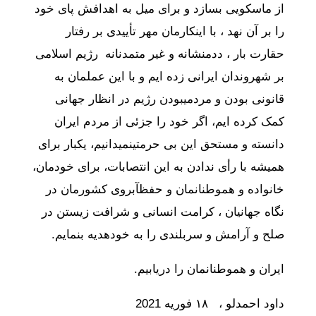
از
ما
سکویی
بسازد
و
برای
میل
به
اهدافش
پای
خود
را
بر
آن
نهد
،
با
اینکارمان
مهر
تأییدی
بر
رفتار
حقارت
بار
،
دد
منشانه
و
غیر
متمدنانه
رژیم
اسلامی
بر
شهروندان
ایرانی
زده
ایم
و
با
این
عملمان
به
قانونی
بودن
و
مردمی
بودن
رژیم
در
انظار
جهانی
کمک
کرده
ایم،
اگر
خود
را
جزئی
از
مردم
ایران
دانسته
و
مستحق
این
بی
حرمتی
نمیدانیم،
یکبار
برای
همیشه
با
رأی
ندادن
به
این
انتصابات،
برای
خودمان،
خانواده
و
هموطنانمان
و
حفظ
آبروی
کشورمان
در
نگاه
جهانیان
،
کرامت
انسانی
و
شرافت
زیستن
در
صلح
و
آرامش
و
سربلندی
را
به
خود
هدیه
بنمایم
.
ایران
و
هموطنانمان
را
دریابیم
.
داود
احمدلو
،
۱۸
فوریه
2021