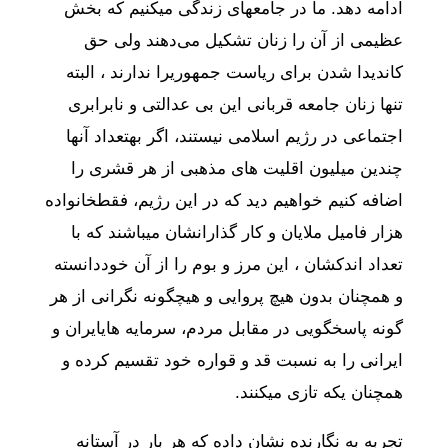
ادامه
دهد
.
ما
در
جامعه
ای
زندگی
میکنیم
که
بخش
عظیمی
از
آن
را
زنان
تشکیل
می‌دهند
ولی
حق
کاندیدا
شدن
برای
ریاست
جمهوری
را
ندارند
،
البته
تنها
زنان
جامعه
قربانی
این
بی
عدالتی
و
نابرابری
اجتماعی
در
رژیم
اسلامی
نیستند،
اگر
به
تعداد
آنها
چندین
میلیون
اقلیت
های
مذهبی
از
هر
قشری
را
اضافه
کنیم
خواهیم
دید
که
در
این
رژیم،
فقط
خانواده
هزار
فامیل
ملایان
و
کار
گذارانشان
میباشند
که
با
تعداد
اندکشان
،
این
مرز
و
بوم
را
از
آن
خود
دانسته
و
همچنان
بدون
هیچ
پروایی
و
هیچگونه
نگرانی
از
هر
گونه
پاسخگویی
در
مقابل
مردم،
سرمایه
های
ایران
و
ایرانی
را
به
نسبت
قد
و
قواره
خود
تقسیم
کرده
و
همچنان
یکه
تازی
میکنند
.
تجربه
به
نگارنده
نشان
داده
که
هر
بار
در
آستانه