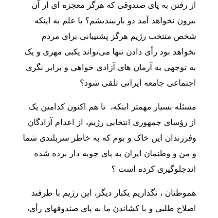
از
رفتن
به
پای
صندوقی
که
هرگز
معجزه
ای
از
آن
بیرون
نخواهد
آمد
دو
بار
بیندیشم؟
با
علم
به
اینکه
شخص
منتخب
رژیم
هرگز
پشتیبانی
برای
مردم
نخواهد
بود
رأی
دادن
تنها
می‌تواند
یک
بی
مهری
و
یک
به
توجهی
به
آرمان
های
آزادی
خواهی
و
برابر
نگری
اجتماعی
جامعه
ایرانی
تلقی
شود؟
مسئله
بسیار
مهمتر
اینکه،
تا
هم
اکنون
کدامین
یک
از
رؤسای
جمهوری
انتخابی
رژیم،
از
اعدام
آزادگان
و
فرزندان
این
خاک
و
بوم
که
به
خاطر
سربلندی
شما
و
من
و
وطنمان
ایران
به
پای
چوبه
دار
برده
شده
اند
جلوگیری
کرده
است
؟
هموطنان
،
نگذاریم
یکبار
دیگر،
این
رژیم
با
طرفند
اصلاح
طلبی
و
با
کشاندن
ما
به
پای
صندوقهای
رأی،