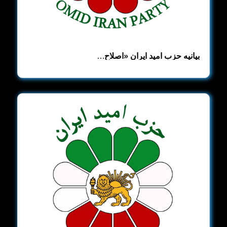
بیانیه حزب امید ایران ​«اصلاح‌…