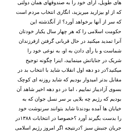
های
طویل،
آرای
خود
را
به
صندوق
های
همان
دولتی
که
از
او
بیزارید
میریزید،
انگاری
انتخاب
مردم
است
که
سر
از
آنها
برخواهد
آورد؟
از
آن
گذشته
این
حکومت
اسلامی
را
که
هر
چهار
سال
یکبار
خودتان
آنرا
تمدید
میکنید
در
حال
قربانی
گرفتن
از
فرزندان
شماست
و
با
رأی
دادن
به
او،
به
نوعی
خود
را
شریک
در
جنایاتش
مینمایید،
اینرا
چگونه
توجیح
میکنید؟
در
دو
دهه
اول
انقلاب
شاید
با
انتخاب
بد
در
مقابل
بدتر
امیدوار
بودیم
که
شاید
روزنه
ای
کوچک
بسوی
آزادی
باز
نماییم
،
اما
در
دو
دهه
اخیر
شاهد
آن
بودیم
که
رژیم
چه
بلایی
بر
سر
نسل
جوان
که
به
خیابان
ها
آمده
بودند
تا
شاید
بتوانند
سرنوشت
خود
را
بدست
بگیرند
آورد
؟خصوصا
در
انتخابات
۱۳۸۸در
جریان
جنبش
سبز
؟در
نتیجه
اگر
امروز
رژیم
اسلامی