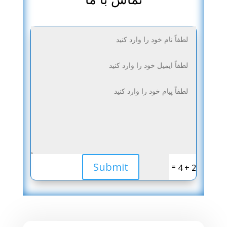
Submit
=
2 + 4