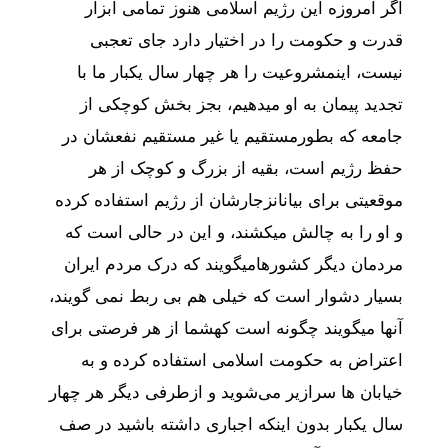
اگر
امروزه
این
رژیم
اسلامی
هنوز
تمامی
ابزار
قدرت
و
حکومت
را
در
اختیار
دارد
جای
تعجبی
نیست،
این
مشروعیت
را
هر
چهار
سال
یکبار
ما
با
تجدید
پیمان
به
او
میدهیم،
بجز
بخش
کوچکی
از
جامعه
که
بطور
مستقیم
یا
غیر
مستقیم
نفعشان
در
حفظ
رژیم
است،
بقیه
از
بزرگ
و
کوچک
از
هر
موقعیتی
برای
بیان
انزجارشان
از
رژیم
استفاده
کرده
و
او
را
به
چالش
میکشند،
و
این
در
حالی
است
که
مردمان
دیگر
کشورها
میگویند
که
درک
مردم
ایران
بسیار
دشوار
است
که
خیلی
هم
بی
ربط
نمی
گویند،
آنها
میگویند
چگونه
است
که
شما
از
هر
فرصتی
برای
اعتراض
به
حکومت
اسلامی
استفاده
کرده
و
به
خیابان
ها
سرازیر
می‌شوید
و
از
طرفی
دیگر
هر
چهار
سال
یکبار
بدون
اینکه
اجباری
داشته
باشید
در
صف