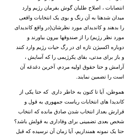
انتصابات
،
اصلاح
طلبان
گوش
بفرمان
رژیم
وارد
میدان
شده
تا
به
آن
رنگ
و
بوی
یک
انتخابات
واقعی
را
بدهند
و
کاندیدای
مورد
نظرشان
(
در
واقع
کاندیدای
مورد
نظر
رژیم
)
را
از
صندوقها
بیرون
بیاورند
و
دوباره
اکسیژن
تازه
ای
در
رگ
حیات
رژیم
وارد
کنند
و
باز
برای
مدتی،
بقای
یک
رژیمی
را
که
آسایش
،
آرامش
و
حتا
حقوق
اولیه
مردم،
آخرین
دغدغه
آن
است
را
تضمین
نمایند
.
هموطن،
آیا
تا
کنون
به
خاطر
داری
که
حتا
یکی
از
کاندیدا
های
انتخابات
ریاست
جمهوری
به
قول
و
قرارش
بعد
از
انتخاب
شدن
صادق
مانده
که
انتخاب
شخص
بعدی
تضمینی
برای
وفاداری
به
قولش
باشد؟
حتا
یک
نمونه
هم
نداریم،
آیا
زمان
آن
نرسیده
که
قبل