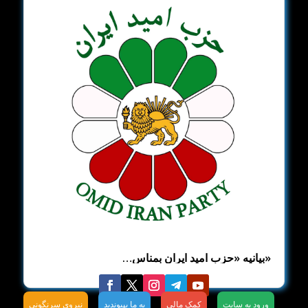
«بیانیه «حزب امید ایران بمناس…
ورود به سایت
کمک مالی
به ما بپیوندید
نیروی سرنگونی