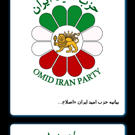
بیانیه حزب امید ایران ​«اصلاح‌…