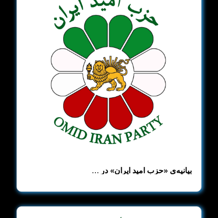
بیانیه‌ی «حزب امید ایران» در …