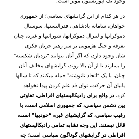
وجود یک اپوزیسیون موثر است.
در هر کدام از این گرایشهای سیاسی؛ از جمهوری
خواهان، سامانه پادشاهی، فدرالیستها، سوسیال
دموکراتها و لیبرال دموکراتها، شورائیها و غیره، چنان
تفرقه و جنگ هژمونی بر سر رهبر جریان فکری
شان وجود دارد، که اگر آنان بتوانند “نردبان شکسته”
را بسازند تا از آن بالا روند، گرایشهای مخالف آنان،
چنان، با یک “اتحاد نانوشته” حمله میکنند که تا سالها
بانیان آن حرکت، توان قد علم کردن پیدا نخواهد
کرد.
در واقع برای رادیکالیستهای افراطی، تفاوتی
بین دشمن سیاسی، که جمهوری اسلامی است، با
رقیب سیاسی، که گرایشهای غیره “خودی
ها” است،
قائل نیستند. این وجه تشابه تمامی رادیکالیستهای
افراطی در گرایشهای گوناگون سیاسی است؛ چه