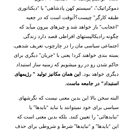
دموکراتیک”، “سیستم کهن پادشاهی” یا “دیکتاتوری
طبقه کارگر” چیست؟آنوقت است که در جعبه
“اعجایب” باز خواهد شد و چیزهای بیرون میآید که
چگونه رادیکالیستهای افراطی قصد دارد زندگی
اجتماعی سیاسی مان را در چارچوب تعریف شده‎ی،
بسته بندی خواهند کرد! یعنی با “جریان” دیگری برای
حاکم شدن رو در رو میشویم که زمنیه ساز استبداد
دیگری خواهد بود
. این همان مکانیز تولید ” رژیمهای
استبداد” در جامعه ماست.
البته سخن بالا این بدین معنی نیست که نگرشهای
سیاسی برای خود نمیتوانند یا نباید “بایدها” یا
“نبایدهائی” را تعیین کنند. بلکه بدین معنی است که
این “بایدها” و “نبایدها” شرط و شروطی برای حذف