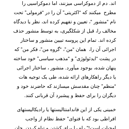
اند. دم از دموکراسی میزنند، اما دموکراسی‎ی را
مطرح میکنند که “اکثریتی” آن را در “فرمولی” تحت
نام “منشور “، تعیین و تفهیم کرده اند، نظر یا دیدگاه
مخالف را، قبل از شکلگیری، به توسط منشور حذف
کرده اند. تمام این پروسه تبیین منشور و ساختار
اجرائی آن را، همان “من”، “گروه من”، فکر من” که
در پشت “ایدئولوژی” و “مذهب سیاسی” خود ساخته
پنهان شده، بوجود میآورد. منشور ، ساختار اجرائی
یا دیگر راهکارهای ارائه شده، طی یک توجیه هات
“منظم” چنان مقدسش میسازند که حاضرند خود و
دیگران را برای حفظ و پیشبرد آن قربانی کنند.
خمینی یکی از این فاندامنتالیستها یا رادیکالیستهای
افراطی بود که با فتوای” حفظ نظام از واجب
اوجبات است!” راه را برای کشتن و تباه کردن جان