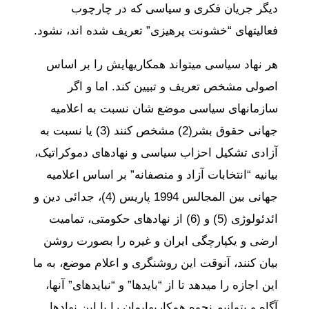
دیگر جریان فکری و سیاسی که در چارچوب
فعالیتهای “خشونت پرهیزی” تعریف شده‏ اند، نشود.
هر نهاد سیاسی میتواند همکاریهایش را بر اساس
اصولی مشخص تعریف و تبیین کند. اما و اگر
سازمانهای سیاسی موضع شان نسبت به اعلامیه
جهانی حقوق بشر(2) مشخص کنند (3) یا نسبت به
آزادی تشکیل احزاب سیاسی و نهادهای دموکراتیک،
بیانیه “انتخابات آزاد و منصفانه” بر اساس اعلامیه
جهانی بین المجالس 1994 پاریس (4)، جدائی دین و
ائدئولوژی (5) و (6) از نهادهای حکومتی، تمامیت
ارضی و یکپارچگی ایران و غیره را بصورت روشن
بیان کنند، آنوقت این روشنگری و اعلام موضع، به ما
این اجازه را میدهد تا از “بایدها” و “نبایدهای” آنها،
آگاه و بتوانیم نحوه همکاریهایمان را با این نهادها