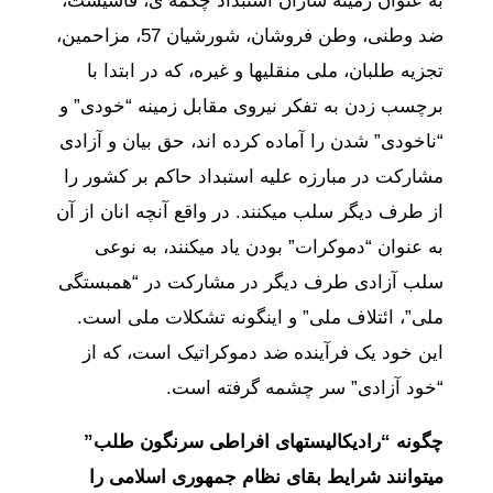
به عنوان زمینه سازان استبداد چکمه ی، فاشیست،
ضد وطنی، وطن فروشان، شورشیان 57، مزاحمین،
تجزیه طلبان، ملی منقلیها و غیره، که در ابتدا با
برچسب زدن به تفکر نیروی مقابل زمینه “خودی” و
“ناخودی” شدن را آماده کرده اند، حق بیان و آزادی
مشارکت در مبارزه علیه استبداد حاکم بر کشور را
از طرف دیگر سلب میکنند. در واقع آنچه انان از آن
به عنوان “دموکرات” بودن یاد میکنند، به نوعی
سلب آزادی طرف دیگر در مشارکت در “همبستگی
ملی”، ائتلاف ملی” و اینگونه تشکلات ملی است.
این خود یک فرآینده ضد دموکراتیک است، که از
“خود آزادی” سر چشمه گرفته است.
چگونه “رادیکالیستهای افراطی سرنگون طلب”
میتوانند شرایط بقای نظام جمهوری اسلامی را