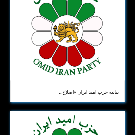
بیانیه حزب امید ایران ​«اصلاح‌…