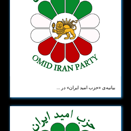
بیانیه‌ی «حزب امید ایران» در …